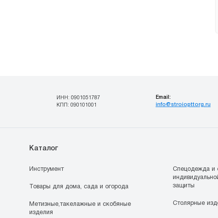
Email:
ИНН: 0901051787
info@stroiopttorg.ru
КПП: 090101001
Каталог
Инструмент
Спецодежда и 
индивидуально
защиты
Товары для дома, сада и огорода
Столярные изд
Метизные,такелажные и скобяные
изделия