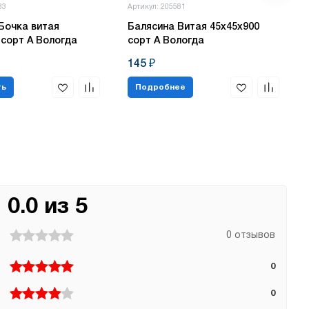
83
Артикул: 205581
Бочка витая
Балясина Витая 45х45х900
 сорт А Вологда
сорт А Вологда
145 ₽
ть
Подробнее
0.0 из 5
0 отзывов
0
0