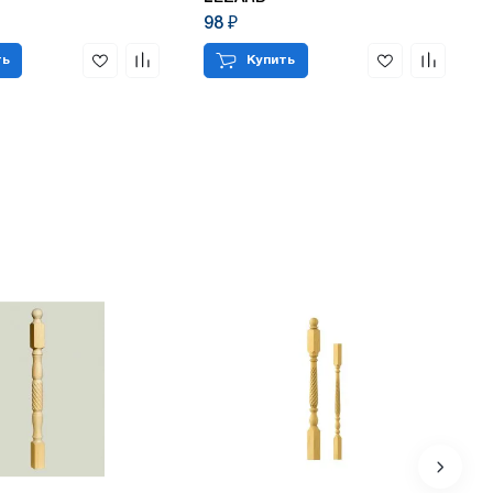
98 ₽
ть
Купить