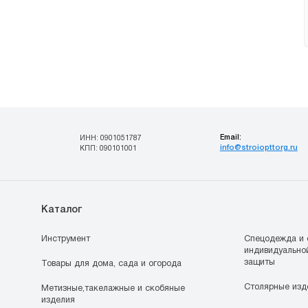
Email:
ИНН: 0901051787
info@stroiopttorg.ru
КПП: 090101001
Каталог
Инструмент
Спецодежда и 
индивидуально
защиты
Товары для дома, сада и огорода
Столярные изд
Метизные,такелажные и скобяные
изделия