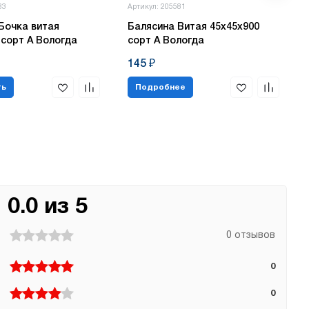
83
Артикул: 205581
Бочка витая
Балясина Витая 45х45х900
 сорт А Вологда
сорт А Вологда
145 ₽
ть
Подробнее
0.0 из 5
0 отзывов
0
0