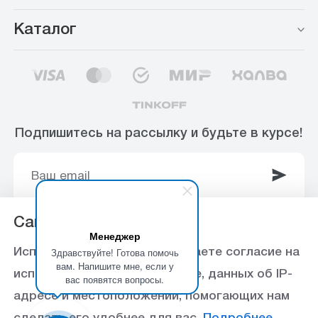
Каталог
Подпишитесь на рассылку и будьте в курсе!
Сайт использует Cookie
Менеджер
© 2003-2025 Интернет-магазин ООО
Здравствуйте! Готова помочь
Используя данный сайт, вы даете согласие на
«Стройоптторг» р/с 40702810360000102415 в
вам. Напишите мне, если у
использование файлов cookie, данных об IP-
вас появятся вопросы.
Ставропольское отделение №5230 ПАО Сбербанк,
адресе и местоположении, помогающих нам
БИК 040702615