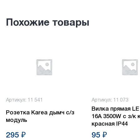
Похожие товары
Артикул: 11 541
Артикул: 11 073
Вилка прямая L
Розетка Karea дымч с/з
16А 3500W с з/к 
модуль
красная IP44
295 ₽
95 ₽