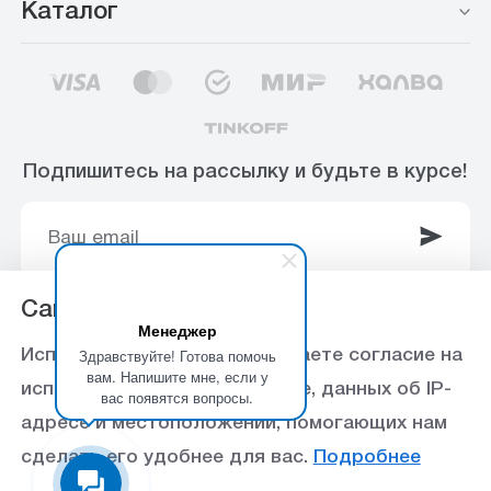
Каталог
Подпишитесь на рассылку и будьте в курсе!
Сайт использует Cookie
Менеджер
© 2003-2025 Интернет-магазин ООО
Здравствуйте! Готова помочь
Используя данный сайт, вы даете согласие на
«Стройоптторг» р/с 40702810360000102415 в
вам. Напишите мне, если у
использование файлов cookie, данных об IP-
вас появятся вопросы.
Ставропольское отделение №5230 ПАО Сбербанк,
адресе и местоположении, помогающих нам
БИК 040702615
сделать его удобнее для вас.
Подробнее
Политика конфиденциальности