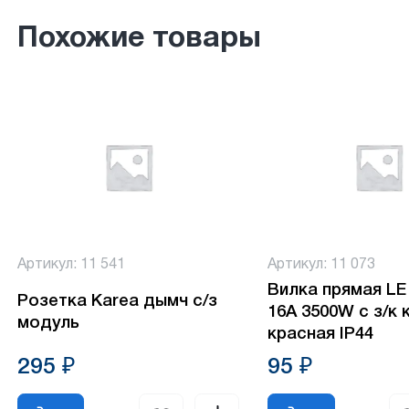
Похожие товары
Артикул: 11 541
Артикул: 11 073
Вилка прямая L
Розетка Karea дымч с/з
16А 3500W с з/к 
модуль
красная IP44
295 ₽
95 ₽