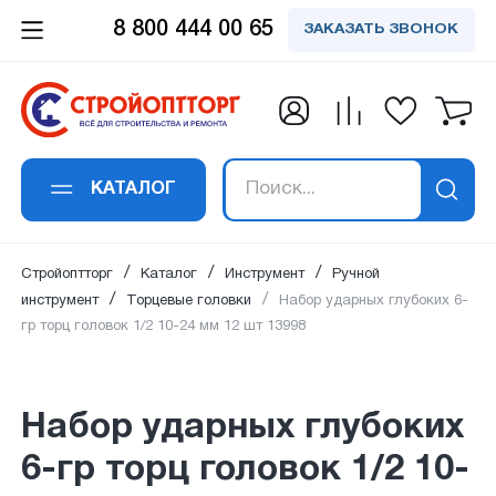
8 800 444 00 65
ЗАКАЗАТЬ ЗВОНОК
Заказать обратный
Заказать в 1 клик
Заявка получена!
Вы успешно
Спасибо!
Спасибо!
подписались на
звонок
Набор ударных глубоких 6-гр торц
Ваше сообщение успешно отправлено. Мы
Ваш отзыв успешно добавлен. Он будет
В ближайшее время наш специалист
головок 1/2 10-24 мм 12 шт 13998
рассылку
свяжемся с вами в ближайшее время по
опубликован сразу после проверки
свяжется с вами
КАТАЛОГ
Ваше имя
*
:
указанным контактам.
модаратором.
Ваше имя
*
:
Ваш email:
успешно подписан на рассылку
Стройоптторг
Каталог
Инструмент
Ручной
на новости и акции.
инструмент
Торцевые головки
Набор ударных глубоких 6-
гр торц головок 1/2 10-24 мм 12 шт 13998
Номер телефона
*
:
Email адрес
*
:
Набор ударных глубоких
6-гр торц головок 1/2 10-