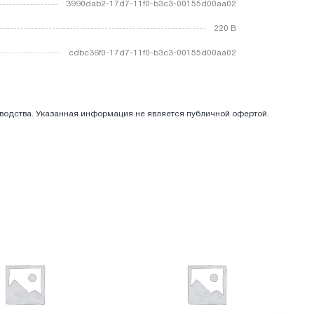
3990dab2-17d7-11f0-b3c3-00155d00aa02
220 В
cdbc36f0-17d7-11f0-b3c3-00155d00aa02
зводства. Указанная информация не является публичной офертой.