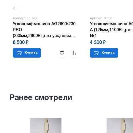
Артикул: 10 740
Артикул: 9 183
Углошлифмашина AG2600/230-
Углошлифмашина AG
PRO
А (125мм,1100Вт,рег
(230мм,2600Вт,пл.пуск,повышш.пылезащита)
№1
№1
8 500 ₽
4 300 ₽
Купить
Купить
Ранее смотрели