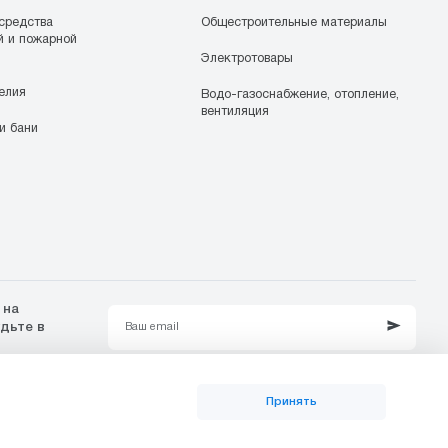
средства
Общестроительные материалы
й и пожарной
Электротовары
елия
Водо-газоснабжение, отопление,
вентиляция
и бани
 на
удьте в
Принять
Политика конфиденциальности