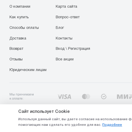
О компании
Карта сайта
Как купить
Вопрос-ответ
Способы оплаты
Блог
Доставка
Контакты
Возврат
Вход \ Регистрация
Отзывы
Все акции
Юридическим лицам
Мы принимаем
к оплате:
Сайт использует Cookie
© 2003-2025 Интернет-магазин ООО «Стройоптторг» р/с 4070281036000010241
Используя данный сайт, вы даете согласие на использование ф
в Ставропольское отделение №5230 ПАО Сбербанк, БИК 040702615
помогающих нам сделать его удобнее для вас.
Подробнее