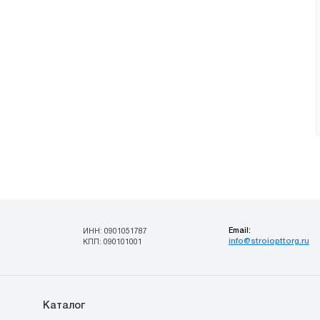
Email:
ИНН: 0901051787
info@stroiopttorg.ru
КПП: 090101001
Каталог