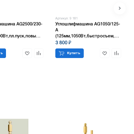
5
Артикул: 9 181
машина AG2500/230-
Углошлифмашина AG1050/125-
А
00Вт,пл.пуск,повышш.пылезащита)
(125мм,1050Вт,быстросъем,защитн.к
№1
3 800 ₽
ть
Купить