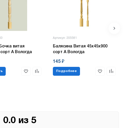
83
Артикул: 205581
Бочка витая
Балясина Витая 45х45х900
 сорт А Вологда
сорт А Вологда
145 ₽
ть
Подробнее
0.0 из 5