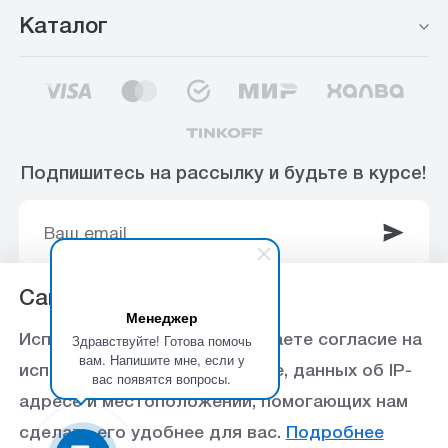
Каталог
Подпишитесь на рассылку и будьте в курсе!
Сайт использует Cookie
Менеджер
© 2003-2025 Интернет-магазин ООО
Здравствуйте! Готова помочь
Используя данный сайт, вы даете согласие на
«Стройоптторг» р/с 40702810360000102415 в
вам. Напишите мне, если у
использование файлов cookie, данных об IP-
вас появятся вопросы.
Ставропольское отделение №5230 ПАО Сбербанк,
адресе и местоположении, помогающих нам
БИК 040702615
сделать его удобнее для вас.
Подробнее