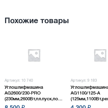
Похожие товары
Артикул: 10 740
Артикул: 9 183
Углошлифмашина
Углошлифмашин
AG2600/230-PRO
AG1100/125-А
(230мм,2600Вт,пл.пуск,повышш.пылезащита)
(125мм,1100Вт,ре
№1
№1
8 500 ₽
4 300 ₽