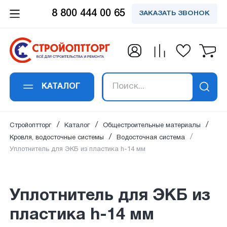
8 800 444 00 65
ЗАКАЗАТЬ ЗВОНОК
Заказать обратный
Заказать в 1 клик
Заявка получена!
Вы успешно
Спасибо!
Спасибо!
подписались на
звонок
Уплотнитель для ЭКБ из пластика h-
Ваше сообщение успешно отправлено. Мы
Ваш отзыв успешно добавлен. Он будет
В ближайшее время наш специалист
14 мм
рассылку
свяжемся с вами в ближайшее время по
опубликован сразу после проверки
свяжется с вами
КАТАЛОГ
Ваше имя
*
:
указанным контактам.
модаратором.
Ваше имя
*
:
Ваш email:
успешно подписан на рассылку
Стройоптторг
Каталог
Общестроительные материалы
на новости и акции.
Кровля, водосточные системы
Водосточная система
Уплотнитель для ЭКБ из пластика h-14 мм
Номер телефона
*
:
Email адрес
*
:
Уплотнитель для ЭКБ из
пластика h-14 мм