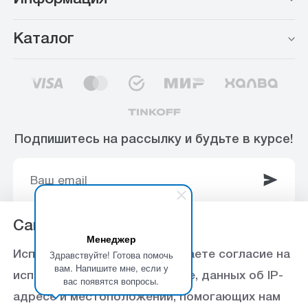
Каталог
Подпишитесь на рассылку и будьте в курсе!
Сайт использует Cookie
Менеджер
© 2003-2025 Интернет-магазин ООО
Здравствуйте! Готова помочь
Используя данный сайт, вы даете согласие на
«Стройоптторг» р/с 40702810360000102415 в
вам. Напишите мне, если у
использование файлов cookie, данных об IP-
вас появятся вопросы.
Ставропольское отделение №5230 ПАО Сбербанк,
адресе и местоположении, помогающих нам
БИК 040702615