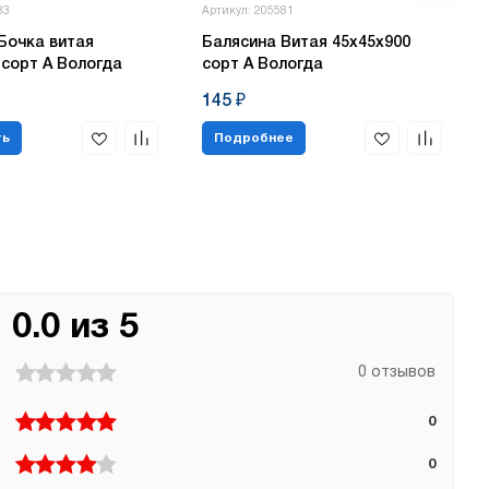
83
Артикул: 205581
Бочка витая
Балясина Витая 45х45х900
 сорт А Вологда
сорт А Вологда
145 ₽
ть
Подробнее
0.0 из 5
0 отзывов
0
0