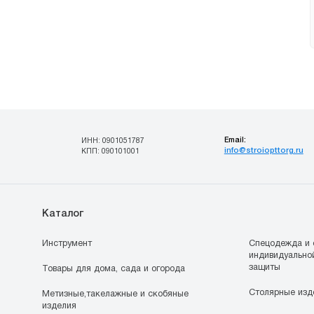
Email:
ИНН: 0901051787
info@stroiopttorg.ru
КПП: 090101001
Каталог
Инструмент
Спецодежда и 
индивидуально
защиты
Товары для дома, сада и огорода
Столярные изд
Метизные,такелажные и скобяные
изделия