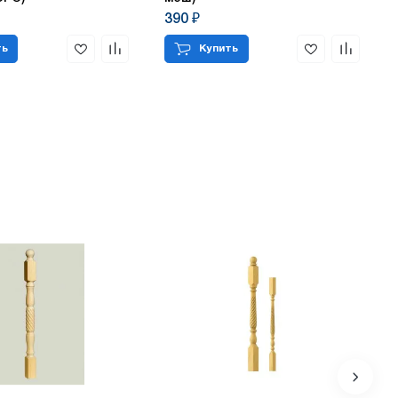
390 ₽
ть
Купить