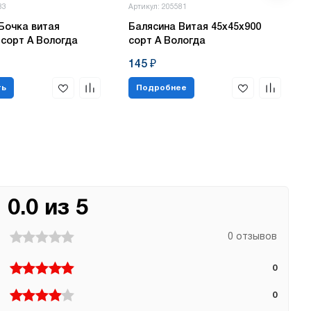
83
Артикул: 205581
Бочка витая
Балясина Витая 45х45х900
 сорт А Вологда
сорт А Вологда
145 ₽
ть
Подробнее
0.0 из 5
0 отзывов
0
0