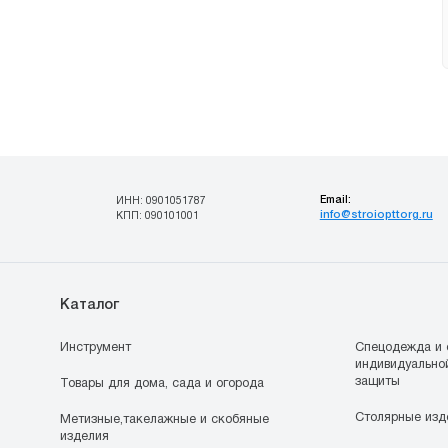
Email:
ИНН: 0901051787
info@stroiopttorg.ru
КПП: 090101001
Каталог
Инструмент
Спецодежда и 
индивидуально
защиты
Товары для дома, сада и огорода
Столярные изд
Метизные,такелажные и скобяные
изделия