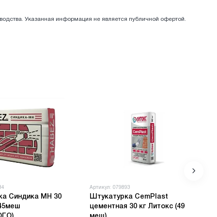
зводства. Указанная информация не является публичной офертой.
34
Артикул: 079893
ка Синдика МН 30
Штукатурка CemPlast
(45меш
цементная 30 кг Литокс (49
ГО)
меш)