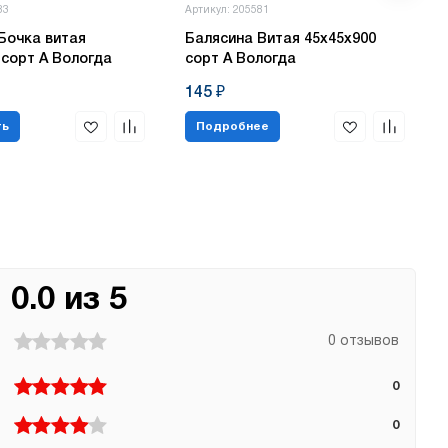
83
Артикул: 205581
Бочка витая
Балясина Витая 45х45х900
 сорт А Вологда
сорт А Вологда
145 ₽
ть
Подробнее
0.0 из 5
0 отзывов
0
0