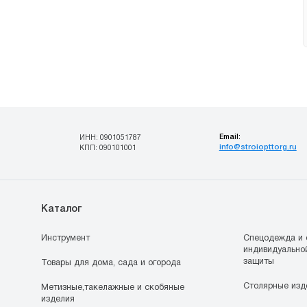
Email:
ИНН: 0901051787
info@stroiopttorg.ru
КПП: 090101001
Каталог
Инструмент
Спецодежда и 
индивидуально
защиты
Товары для дома, сада и огорода
Столярные изд
Метизные,такелажные и скобяные
изделия