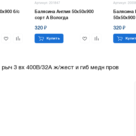
Согласен с обработкой персональных данных в соответствии с
политикой
Артикул: 201847
Артикул: 2055
конфиденциальности
0х900 б/с
Балясина Англия 50х50х900
Балясина 
сорт А Вологда
50х50х900
ПЕРЕЗВОНИТЕ МНЕ
Согласен с обработкой персональных данных в соответствии с
политикой
320 ₽
320 ₽
конфиденциальности
Купить
Купи
КУПИТЬ
рыч 3 вх 400В/32А ж/жест и гиб медн пров